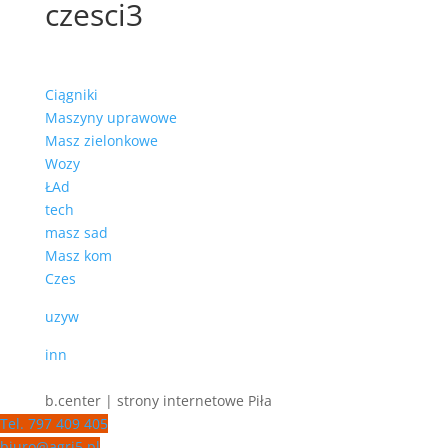
czesci3
Ciągniki
Maszyny uprawowe
Masz zielonkowe
Wozy
ŁAd
tech
masz sad
Masz kom
Czes
uzyw
inn
b.center | strony internetowe Piła
Tel. 797 409 405
biuro@agri5.pl