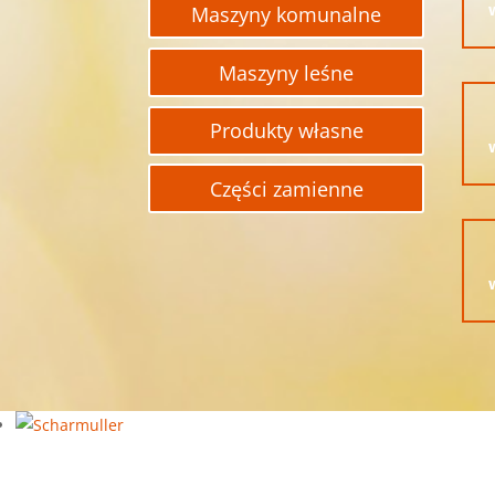
Maszyny komunalne
Maszyny leśne
Produkty własne
Części zamienne