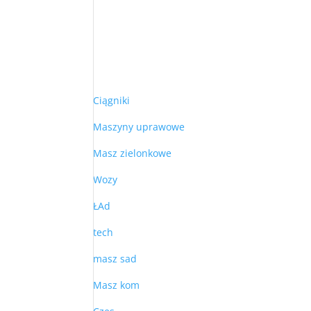
Ciągniki
Maszyny uprawowe
Masz zielonkowe
Wozy
ŁAd
tech
masz sad
Masz kom