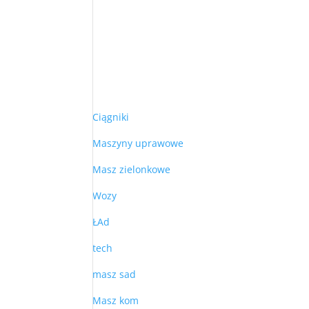
Ciągniki
Maszyny uprawowe
Masz zielonkowe
Wozy
ŁAd
tech
masz sad
Masz kom