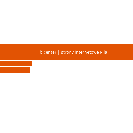
b.center | strony internetowe Piła
Tel. 797 409 405
biuro@agri5.pl